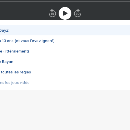
 DayZ
 a 13 ans (et vous l'avez ignoré)
e (littéralement)
im Rayan
 toutes les règles
s les jeux vidéo
us choquant de Rockstar ? - Le scandale BULLY
e plus moche de Steam
du RÊVE tourne au CAUCHEMAR
pendant 8 heures