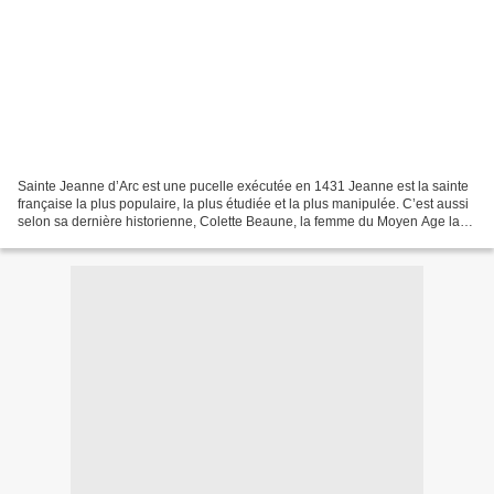
Sainte Jeanne d’Arc est une pucelle exécutée en 1431 Jeanne est la sainte
française la plus populaire, la plus étudiée et la plus manipulée. C’est aussi
selon sa dernière historienne, Colette Beaune, la femme du Moyen Age la
mieux documentée, grâce aux...