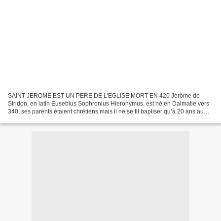
SAINT JEROME EST UN PERE DE L'EGLISE MORT EN 420 Jérôme de
Stridon, en latin Eusebius Sophronius Hieronymus, est né en Dalmatie vers
340, ses parents étaient chrétiens mais il ne se fit baptiser qu’à 20 ans au
moment où il partit pour Rome, continuer...