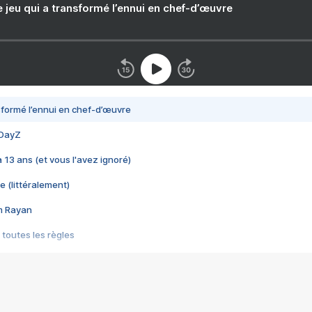
e jeu qui a transformé l’ennui en chef-d’œuvre
nsformé l’ennui en chef-d’œuvre
 DayZ
 a 13 ans (et vous l'avez ignoré)
e (littéralement)
im Rayan
 toutes les règles
s les jeux vidéo
us choquant de Rockstar ? - Le scandale BULLY
e plus moche de Steam