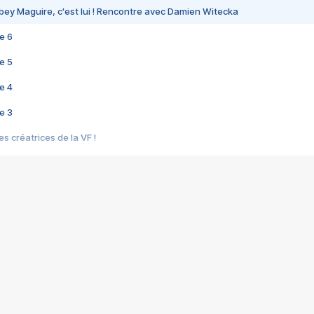
bey Maguire, c'est lui ! Rencontre avec Damien Witecka
e 6
e 5
e 4
e 3
s créatrices de la VF !
e 2
e 1
e Mektoub My Love arrive enfin ! Rencontre avec Shaïn Boumedine et Sal
i : après Toni en famille
elle réalise le bouleversant Dites lui que je l'aime
ais ! Rencontre autour de Vie privée de Rebecca Zlotowski