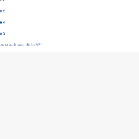
e 5
e 4
e 3
s créatrices de la VF !
e 2
e 1
e Mektoub My Love arrive enfin ! Rencontre avec Shaïn Boumedine et Sal
i : après Toni en famille
elle réalise le bouleversant Dites lui que je l'aime
ais ! Rencontre autour de Vie privée de Rebecca Zlotowski
 de Marguerite, Grave... Rencontre avec Ella Rumpf
 Les Rêveurs, un film intime sur la santé mentale