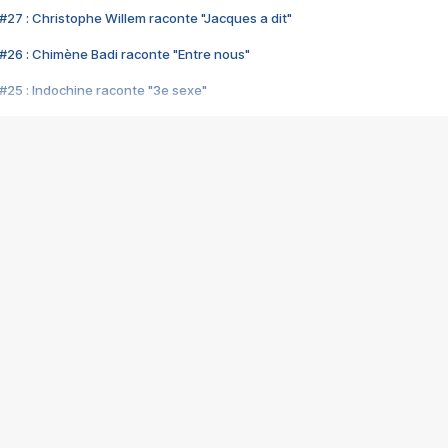
#27 : Christophe Willem raconte "Jacques a dit"
#26 : Chimène Badi raconte "Entre nous"
#25 : Indochine raconte "3e sexe"
#24 : Zaho raconte "C'est chelou"
#23 : Patrick Bruel raconte "Au café des délices"
#22 : Kyo raconte "Le chemin"
#21 : Nolwenn Leroy raconte "Cassé"
#20 : Patrick Hernandez raconte "Born to be alive"
#19 : Lorie raconte "Près de moi"
#18 : Michael Jones raconte "A nos actes manqués" (avec Jean-Jacque
#17 : Khaled raconte "Aïcha"
#16 : Corneille raconte "Parce qu'on vient de loin"