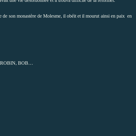
ait une vie désordonnée et il trouva difficile de la réformer.
e de son monastère de Molesme, il obéit et il mourut ainsi en paix en
 ROBIN, BOB…