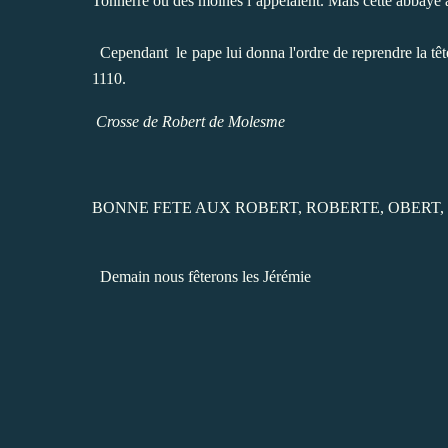
Tonnerre où des moines l’appelaient. Mais cette abbaye av
Cependant le pape lui donna l'ordre de reprendre la têt
1110.
Crosse de Robert de Molesme
BONNE FETE AUX ROBERT, ROBERTE, OBERT,
Demain nous fêterons les Jérémie