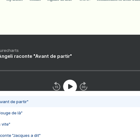
Purecharts
ngeli raconte "Avant de partir"
vant de partir"
Bouge de là"
 vite"
conte "Jacques a dit"