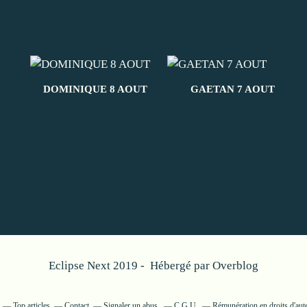
DOMINIQUE 8 AOUT
GAETAN 7 AOUT
Eclipse Next 2019 - Hébergé par
Overblog
Top articles
Contact
Signaler un abus
C.G.U.
Rémunération en droits d'aut