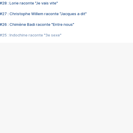
28 : Lorie raconte "Je vais vite"
#27 : Christophe Willem raconte "Jacques a dit"
#26 : Chimène Badi raconte "Entre nous"
#25 : Indochine raconte "3e sexe"
#24 : Zaho raconte "C'est chelou"
#23 : Patrick Bruel raconte "Au café des délices"
#22 : Kyo raconte "Le chemin"
#21 : Nolwenn Leroy raconte "Cassé"
#20 : Patrick Hernandez raconte "Born to be alive"
#19 : Lorie raconte "Près de moi"
#18 : Michael Jones raconte "A nos actes manqués" (avec Jean-Jacque
#17 : Khaled raconte "Aïcha"
#16 : Corneille raconte "Parce qu'on vient de loin"