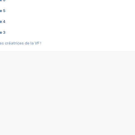
e 5
e 4
e 3
s créatrices de la VF !
e 2
e 1
e Mektoub My Love arrive enfin ! Rencontre avec Shaïn Boumedine et Sal
i : après Toni en famille
elle réalise le bouleversant Dites lui que je l'aime
ais ! Rencontre autour de Vie privée de Rebecca Zlotowski
 de Marguerite, Grave... Rencontre avec Ella Rumpf
 Les Rêveurs, un film intime sur la santé mentale