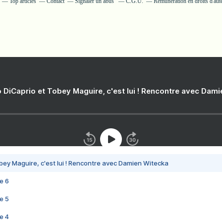
Top articles
Contact
Signaler un abus
C.G.U.
Rémunération en droits d'aut
 DiCaprio et Tobey Maguire, c'est lui ! Rencontre avec Dam
bey Maguire, c'est lui ! Rencontre avec Damien Witecka
e 6
e 5
e 4