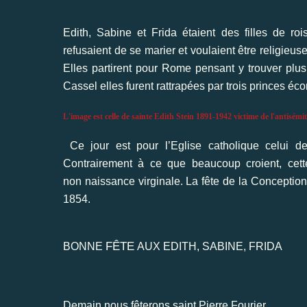
Edith, Sabine et Frida étaient des filles de rois
refusaient de se marier et voulaient être religieu
Elles partirent pour Rome pensant y trouver plu
Cassel elles furent rattrapées par trois princes éco
L'image est celle de sainte Edith Stein 1891-1942 victime de l'antisémi
Ce jour est pour l’Eglise catholi
que celui de
Contrairement à ce que beaucoup croient, cett
non naissance virginale. La fête de la Concepti
1854.
FÊTE
BONNE
AUX EDITH, SABINE, FRIDA
Demain nous fêterons saint Pierre Fourier