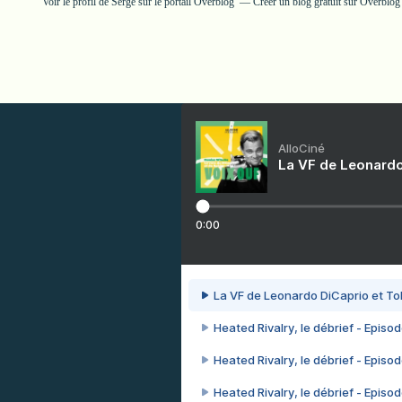
Voir le profil de
Serge
sur le portail Overblog
Créer un blog gratuit sur Overblog
AlloCiné
La VF de Leonardo
0:00
La VF de Leonardo DiCaprio et To
Heated Rivalry, le débrief - Episod
Heated Rivalry, le débrief - Episod
Heated Rivalry, le débrief - Episod