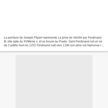
La peinture de Joseph Flipart représente La prise de Séville par Ferdinand
III, elle date du XVIIIème s. et se trouve au Prado. Saint Ferdinand est un roi
de Castille mort en 1252 Ferdinand naît vers 1198 son père est Alphonse IX,
roi de Léon et sa mère...