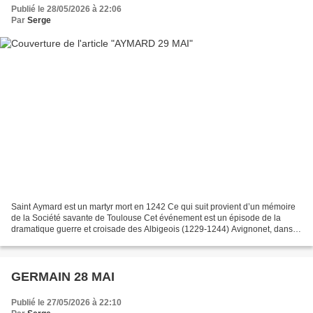
Publié le 28/05/2026 à 22:06
Par
Serge
Saint Aymard est un martyr mort en 1242 Ce qui suit provient d’un mémoire
de la Société savante de Toulouse Cet événement est un épisode de la
dramatique guerre et croisade des Albigeois (1229-1244) Avignonet, dans le
Lauragais, était profondément marqué...
GERMAIN 28 MAI
Publié le 27/05/2026 à 22:10