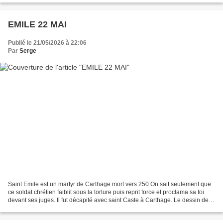
EMILE 22 MAI
Publié le 21/05/2026 à 22:06
Par
Serge
Saint Emile est un martyr de Carthage mort vers 250 On sait seulement que
ce soldat chrétien faiblit sous la torture puis reprit force et proclama sa foi
devant ses juges. Il fut décapité avec saint Caste à Carthage. Le dessin de
Joseph Matar représente...