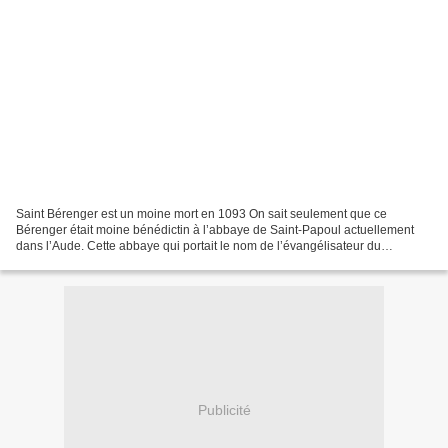
Saint Bérenger est un moine mort en 1093 On sait seulement que ce
Bérenger était moine bénédictin à l’abbaye de Saint-Papoul actuellement
dans l’Aude. Cette abbaye qui portait le nom de l’évangélisateur du
Lauragais dut sa renommée à ce Bérenger qui mena...
Publicité