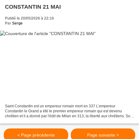
CONSTANTIN 21 MAI
Publié le 20/05/2026 à 22:16
Par
Serge
Saint Constantin est un empereur romain mort en 337 L’empereur
Constantin le Grand a été le premier empereur romain qui est devenu
chrétien et il a donné par l'édit de Milan en 313, la liberté aux chrétiens. Son
culte est très développé en Orient puisqu’il...
< Page précédente
Page suivante >