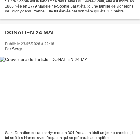
Sainte Sophie est la fondatrice des Dames du Sacré-Cœur, elle est morte en
1865 Née en 1779 Madeleine-Sophie Barat était d’une famille de vignerons
de Joigny dans l’Yonne. Elle fut élevée par son frère qui était un prêtre
particulièrement sévère. Il lui...
DONATIEN 24 MAI
Publié le 23/05/2026 à 22:16
Par
Serge
Saint Donatien est un martyr mort en 304 Donatien était un jeune chrétien, il
fut arrêté à Nantes avec Rogatien qui se préparait au baptême