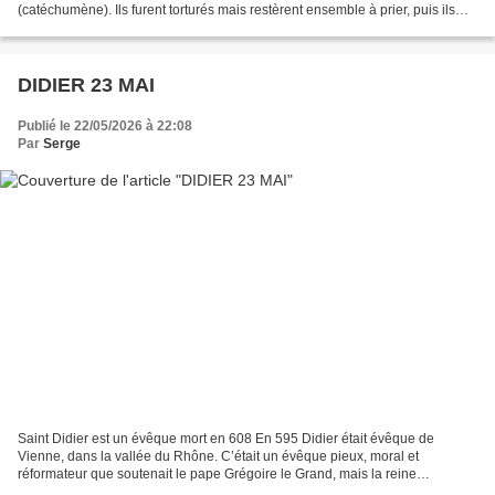
(catéchumène). Ils furent torturés mais restèrent ensemble à prier, puis ils
furent décapités. Leur culte se répandit...
DIDIER 23 MAI
Publié le 22/05/2026 à 22:08
Par
Serge
Saint Didier est un évêque mort en 608 En 595 Didier était évêque de
Vienne, dans la vallée du Rhône. C’était un évêque pieux, moral et
réformateur que soutenait le pape Grégoire le Grand, mais la reine
Brunehaut de sinistre mémoire ne supportait pas...