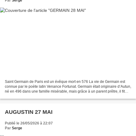
Par
Serge
Saint Germain de Paris est un évêque mort en 576 La vie de Germain est
connue par le poète latin Venance Fortunat. Germain était originaire d’Autun,
né en 496 dans une famille misérable, mais grâce à un parent prêtre, il fit
des études à Avallon et se...
AUGUSTIN 27 MAI
Publié le 26/05/2026 à 22:07
Par
Serge